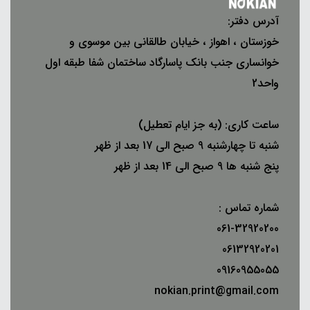
آدرس دفتر:
خوزستان ، اهواز ، خیابان طالقانی بین موسوی و
خوانساری جنب بانک پاسارگاد ساختمان شفا طبقه اول
واحد2
ساعت کاری: (به جز ایام تعطیل)
شنبه تا چهارشنبه 9 صبح الی 17 بعد از ظهر
پنج شنبه ها 9 صبح الی 14 بعد از ظهر
شماره تماس :
061-32920200
06132920201
09160955055
nokian.print@gmail.com