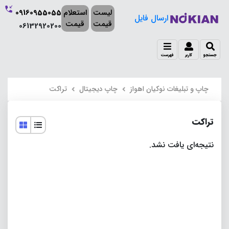
لیست
استعلام
09160955055
ارسال فایل
قیمت
قیمت
06132920200
جستجو
کاربر
فهرست
چاپ و تبلیغات نوکیان اهواز
چاپ دیجیتال
تراکت
تراکت
نتیجه‌ای یافت نشد.