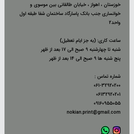
خوزستان ، اهواز ، خیابان طالقانی بین موسوی و
خوانساری جنب بانک پاسارگاد ساختمان شفا طبقه اول
واحد2
ساعت کاری: (به جز ایام تعطیل)
شنبه تا چهارشنبه 9 صبح الی 17 بعد از ظهر
پنج شنبه ها 9 صبح الی 14 بعد از ظهر
شماره تماس :
061-32920200
06132920201
09160955055
nokian.print@gmail.com