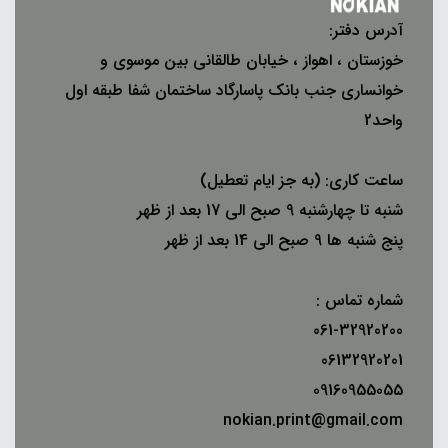
آدرس دفتر:
خوزستان ، اهواز ، خیابان طالقانی بین موسوی و
خوانساری جنب بانک پاسارگاد ساختمان شفا طبقه اول
واحد2
ساعت کاری: (به جز ایام تعطیل)
شنبه تا چهارشنبه 9 صبح الی 17 بعد از ظهر
پنج شنبه ها 9 صبح الی 14 بعد از ظهر
شماره تماس :
061-32920200
06132920201
09160955055
nokian.print@gmail.com