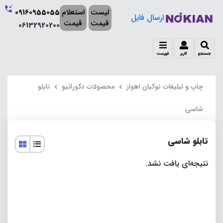
لیست
استعلام
09160955055
ارسال فایل
قیمت
قیمت
06132920200
جستجو
کاربر
فهرست
چاپ و تبلیغات نوکیان اهواز
محصولات دکوراتیو
تابلو
شاسی
تابلو شاسی
نتیجه‌ای یافت نشد.